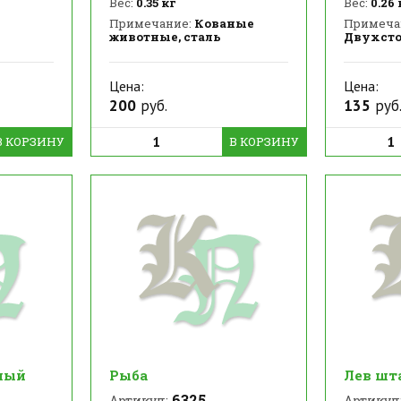
Вес:
0.35 кг
Вес:
0.26 
Примечание:
Кованые
Примеча
животные, сталь
Двухст
Цена:
Цена:
200
руб.
135
руб
В КОРЗИНУ
В КОРЗИНУ
ный
Рыба
Лев шт
6325
Артикул:
Артикул