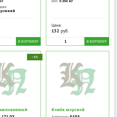
кг
Вес:
0.354 кг
ние:
оронний
Цена:
.
132
руб.
В КОРЗИНУ
В КОРЗИНУ
–5%
ампованный
Конёк морской
171.03
6454
:
Артикул: