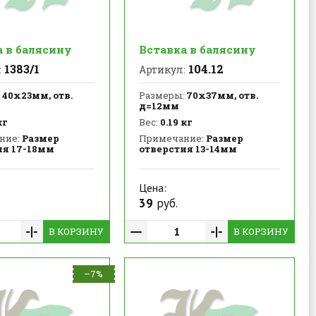
а в балясину
Вставка в балясину
1383/1
104.12
:
Артикул:
40х23мм, отв.
Размеры:
70х37мм, отв.
д=12мм
кг
Вес:
0.19 кг
ние:
Размер
Примечание:
Размер
ия 17-18мм
отверстия 13-14мм
Цена:
39
руб.
В КОРЗИНУ
В КОРЗИНУ
–7%