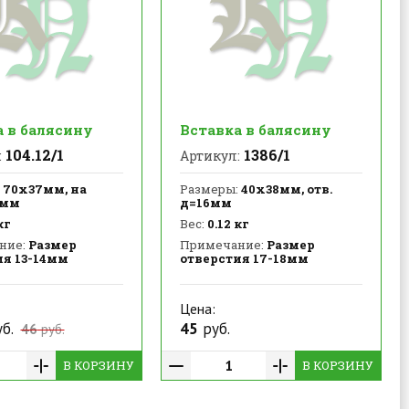
а в балясину
Вставка в балясину
104.12/1
1386/1
:
Артикул:
70х37мм, на
Размеры:
40х38мм, отв.
2мм
д=16мм
кг
Вес:
0.12 кг
ние:
Размер
Примечание:
Размер
ия 13-14мм
отверстия 17-18мм
Цена:
б.
45
руб.
46
руб.
В КОРЗИНУ
В КОРЗИНУ