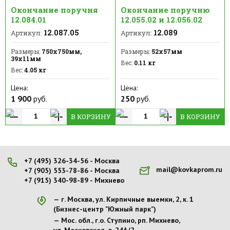
Окончание поручня
Окончание поручню
12.084.01
12.055.02 и 12.056.02
12.087.05
12.089
Артикул:
Артикул:
Размеры:
750х750мм,
Размеры:
52х57мм
39х11мм
Вес:
0.11 кг
Вес:
4.05 кг
Цена:
Цена:
1 900
руб.
250
руб.
В КОРЗИНУ
В КОРЗИНУ
+7 (495) 326-34-56 - Москва
mail@kovkaprom.ru
+7 (905) 553-78-86 - Москва
+7 (915) 340-98-89 - Михнево
г. Москва, ул. Кирпичные выемки, 2, к. 1
(Бизнес-центр "Южный парк")
Мос. обл., г.о. Ступино, рп. Михнево,
ул. Московская, д. 24А/2