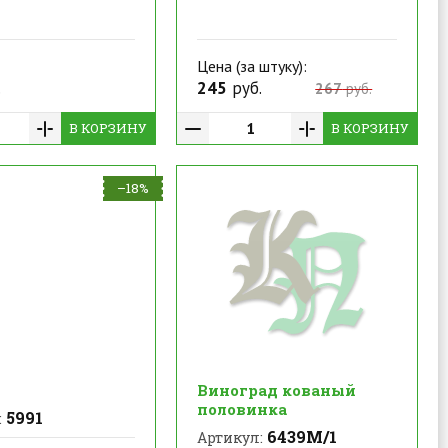
Цена (за штуку):
.
245
руб.
267
руб.
В КОРЗИНУ
В КОРЗИНУ
–18%
Виноград кованый
половинка
5991
:
6439М/1
Артикул: