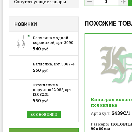
Сопутствующие товары
ПОХОЖИЕ ТО
НОВИНКИ
Балясина с одной
корзинкой, арт. 3090
540
руб.
Балясина, арт. 3087-4
550
руб.
Окончание к
поручню 12.082, арт.
12.082.01
Виноград кован
550
руб.
половинка
6439С/1
Артикул:
ВСЕ НОВИНКИ
Размеры:
ПОЛОВИ
90х60мм