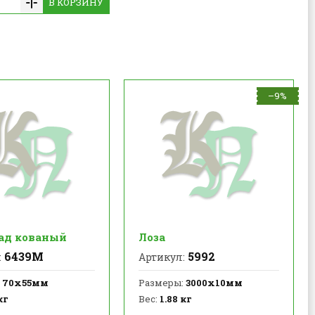
В КОРЗИНУ
–9%
ад кованый
Лоза
6439М
5992
:
Артикул:
70х55мм
Размеры:
3000х10мм
кг
Вес:
1.88 кг