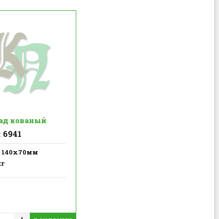
ад кованый
6941
:
140х70мм
кг
.