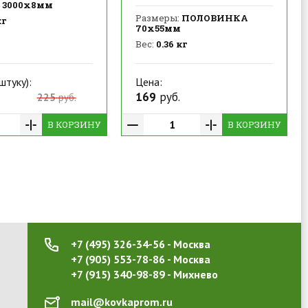
3000х8мм
Размеры:
ПОЛОВИНКА
кг
70х55мм
Вес:
0.36 кг
штуку):
Цена:
.
169
руб.
225
руб.
В КОРЗИНУ
В КОРЗИНУ
+7 (495) 326-34-56 - Москва
+7 (905) 553-78-86 - Москва
+7 (915) 340-98-89 - Михнево
mail@kovkaprom.ru