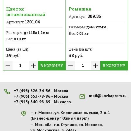
Цветок
Ромашка
штампованный
309.36
Артикул:
1301.04
Артикул:
Размеры:
д=68х2мм
Размеры:
д=145х1,2мм
Вес:
0.05 кг
Вес:
0.13 кг
Цена (за шт):
Цена (за шт):
39
руб.
38
руб.
В КОРЗИНУ
В КОРЗИНУ
+7 (495) 326-34-56 - Москва
mail@kovkaprom.ru
+7 (905) 553-78-86 - Москва
+7 (915) 340-98-89 - Михнево
г. Москва, ул. Кирпичные выемки, 2, к. 1
(Бизнес-центр "Южный парк")
Мос. обл., г.о. Ступино, рп. Михнево,
ул. Московская, д. 24А/2