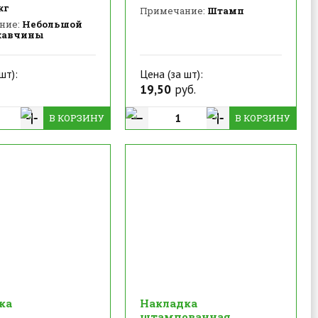
кг
Примечание:
Штамп
ние:
Небольшой
жавчины
шт):
Цена (за шт):
19,50
руб.
В КОРЗИНУ
В КОРЗИНУ
ка
Накладка
штампованная