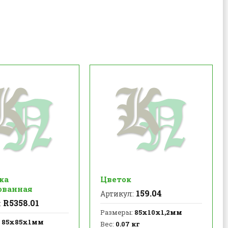
ка
Цветок
ванная
159.04
Артикул:
R5358.01
:
Размеры:
85х10х1,2мм
85х85х1мм
Вес:
0.07 кг