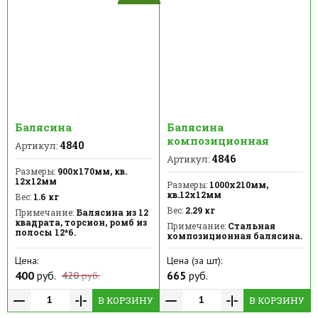
Балясина
Балясина
композиционная
4840
Артикул:
4846
Артикул:
Размеры:
900х170мм, кв.
12х12мм
Размеры:
1000х210мм,
кв.12х12мм
Вес:
1.6 кг
Вес:
2.29 кг
Примечание:
Балясина из 12
квадрата, торсион, ромб из
Примечание:
Стальная
полосы 12*6.
композиционная балясина.
Цена:
Цена (за шт):
400
руб.
665
руб.
420
руб.
В КОРЗИНУ
В КОРЗИНУ