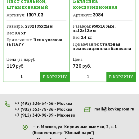
Лист стальной,
Балясина
штампованный
композиционная
1307.03
3084
Артикул:
Артикул:
Размеры:
230х135х2мм
Размеры:
950х165мм,
кв12х12мм
Вес:
0.4 кг
Вес:
2.4 кг
Примечание:
Цена указана
за ПАРУ
Примечание:
Стальная
композиционная балясина
Цена (за пару):
Цена:
119
руб.
720
руб.
В КОРЗИНУ
В КОРЗИНУ
+7 (495) 326-34-56 - Москва
mail@kovkaprom.ru
+7 (905) 553-78-86 - Москва
+7 (915) 340-98-89 - Михнево
г. Москва, ул. Кирпичные выемки, 2, к. 1
(Бизнес-центр "Южный парк")