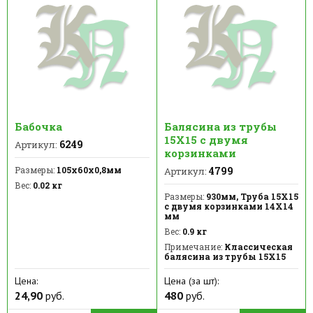
Бабочка
Балясина из трубы
15Х15 с двумя
6249
Артикул:
корзинками
Размеры:
105х60х0,8мм
4799
Артикул:
Вес:
0.02 кг
Размеры:
930мм, Труба 15Х15
с двумя корзинками 14Х14
мм
Вес:
0.9 кг
Примечание:
Классическая
балясина из трубы 15Х15
Цена:
Цена (за шт):
24,90
руб.
480
руб.