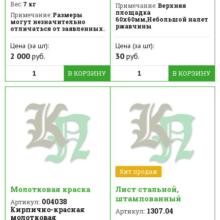
Вес:
7 кг
Примечание:
Верхняя
площадка
Примечание:
Размеры
60х60мм,Небольшой налет
могут незначительно
ржавчины
отличаться от заявленных.
Цена (за шт):
Цена (за шт):
2 000
руб.
30
руб.
В КОРЗИНУ
В КОРЗИНУ
Хит продаж
Молотковая краска
Лист стальной,
штампованный
004038
Артикул:
Кирпично-красная
1307.04
Артикул:
молотковая