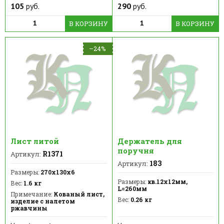
105
руб.
290
руб.
В КОРЗИНУ
В КОРЗИНУ
–24%
Лист литой
Держатель для
поручня
R1371
Артикул:
183
Артикул:
Размеры:
270х130х6
Размеры:
кв.12х12мм,
Вес:
1.6 кг
L=260мм
Примечание:
Кованый лист,
Вес:
0.26 кг
изделие с налетом
ржавчины