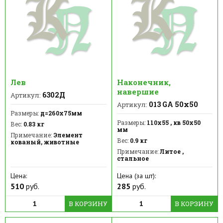
Лев
Наконечник,
навершие
6302Д
Артикул:
013 GA 50х50
Артикул:
Размеры:
д=260х75мм
Размеры:
110х55 , кв 50х50
Вес:
0.83 кг
мм
Примечание:
Элемент
Вес:
0.9 кг
кованый, животные
Примечание:
Литое ,
стальное
Цена:
Цена (за шт):
510
руб.
285
руб.
В КОРЗИНУ
В КОРЗИНУ